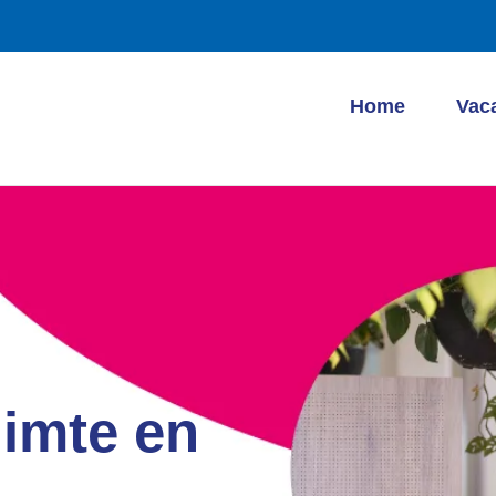
Home
Vac
imte en