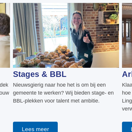
Stages & BBL
Ar
tdek
Nieuwsgierig naar hoe het is om bij een
Klaa
jouw
gemeente te werken? Wij bieden stage- en
hoe 
BBL-plekken voor talent met ambitie.
Ling
ver
Lees meer