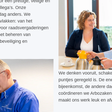
r een prettige, veilige en
llega’s. Onze
 dag anders. We
 vlakken: van het
 voor raadsvergaderingen
het beheren van
eveiliging en
We denken vooruit, schakel
puntjes geregeld is. De en
bijeenkomst, de andere da
coördineren we Arbozaken. 
maakt ons werk leuk en af