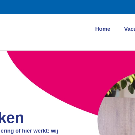
Home
Vac
aken
ring of hier werkt: wij