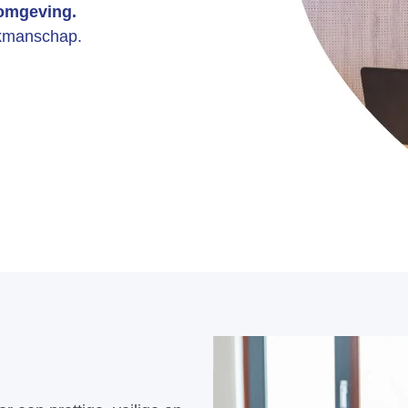
 omgeving.
akmanschap.