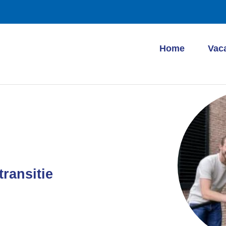
Home
Vac
ransitie