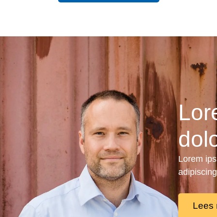
Lor
dolo
Lorem ips
adipiscing
Lees